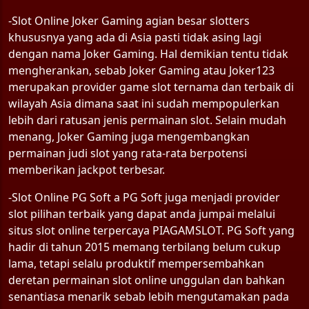
-Slot Online Joker Gaming agian besar slotters
khususnya yang ada di Asia pasti tidak asing lagi
dengan nama Joker Gaming. Hal demikian tentu tidak
mengherankan, sebab Joker Gaming atau Joker123
merupakan provider game slot ternama dan terbaik di
wilayah Asia dimana saat ini sudah mempopulerkan
lebih dari ratusan jenis permainan slot. Selain mudah
menang, Joker Gaming juga mengembangkan
permainan judi slot yang rata-rata berpotensi
memberikan jackpot terbesar.
-Slot Online PG Soft a PG Soft juga menjadi provider
slot pilihan terbaik yang dapat anda jumpai melalui
situs slot online terpercaya PIAGAMSLOT. PG Soft yang
hadir di tahun 2015 memang terbilang belum cukup
lama, tetapi selalu produktif mempersembahkan
deretan permainan slot online unggulan dan bahkan
senantiasa menarik sebab lebih mengutamakan pada