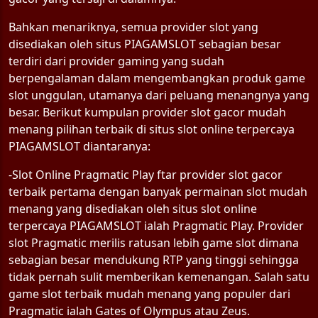
Bahkan menariknya, semua provider slot yang
disediakan oleh situs PIAGAMSLOT sebagian besar
terdiri dari provider gaming yang sudah
berpengalaman dalam mengembangkan produk game
slot unggulan, utamanya dari peluang menangnya yang
besar. Berikut kumpulan provider slot gacor mudah
menang pilihan terbaik di situs slot online terpercaya
PIAGAMSLOT diantaranya:
-Slot Online Pragmatic Play ftar provider slot gacor
terbaik pertama dengan banyak permainan slot mudah
menang yang disediakan oleh situs slot online
terpercaya PIAGAMSLOT ialah Pragmatic Play. Provider
slot Pragmatic merilis ratusan lebih game slot dimana
sebagian besar mendukung RTP yang tinggi sehingga
tidak pernah sulit memberikan kemenangan. Salah satu
game slot terbaik mudah menang yang populer dari
Pragmatic ialah Gates of Olympus atau Zeus.