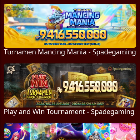
Turnamen Mancing Mania - Spadegaming
Play and Win Tournament - Spadegaming