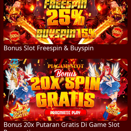
Bonus Slot Freespin & Buyspin
Bonus 20x Putaran Gratis Di Game Slot