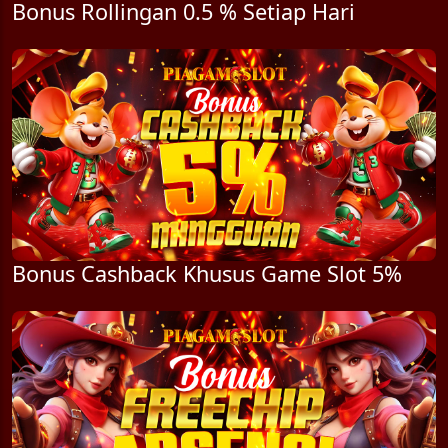
Bonus Rollingan 0.5 % Setiap Hari
Bonus Cashback Khusus Game Slot 5%