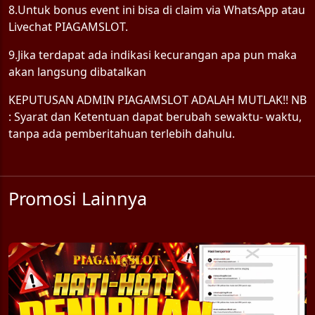
8.Untuk bonus event ini bisa di claim via WhatsApp atau
Livechat PIAGAMSLOT.
9.Jika terdapat ada indikasi kecurangan apa pun maka
akan langsung dibatalkan
KEPUTUSAN ADMIN PIAGAMSLOT ADALAH MUTLAK!! NB
: Syarat dan Ketentuan dapat berubah sewaktu- waktu,
tanpa ada pemberitahuan terlebih dahulu.
Promosi Lainnya